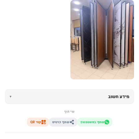
מידע חשוב
▾
שיתוף
שתף בוואטסאפ
שתף כרטיס
קוד QR