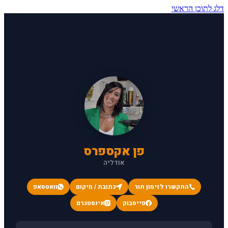
דלג לתוכן הראשי
פן אקספרס
אודליה
התקשרו לזימון תור
כתובת / מיקום
וואטסאפ
פייסבוק
אינסטגרם